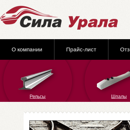
О компании
Прайс-лист
От
Контакты
Рельсы
Шпалы